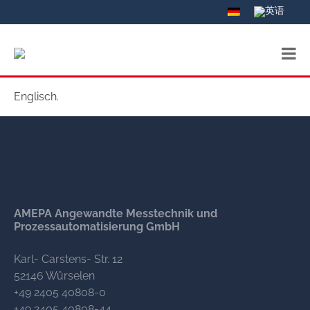
Englisch.
AMEPA Angewandte Messtechnik und
Prozessautomatisierung GmbH
Karl- Carstens- Str. 12
52146 Würselen
+49 2405 40808-0
+49 2405 40808-44