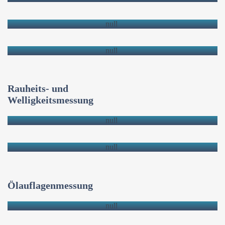
TSD
SRM
Rauheits- und
Welligkeitsmessung
WMS
OFM
Ölauflagenmessung
OFIS