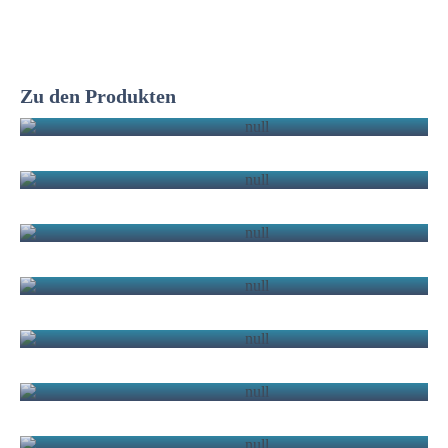
Zu den Produkten
ESD
RSD
TSD
SRM
WMS
OFM