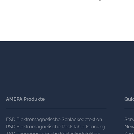
AMEPA Produkte
Quic
ESD Elektromagnetische Schlackedetektion
Serv
RSD Elektromagnetische Reststahlerkennung
New
TSD Thermographische Schlackedetektion
Karr