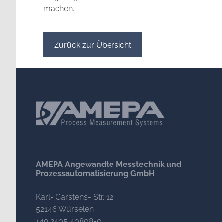
machen.
Zurück zur Übersicht
AMEPA Angewandte Messtechnik und
Prozessautomatisierung GmbH
Karl- Carstens- Str. 12
52146 Würselen
+49 2405 40808-0