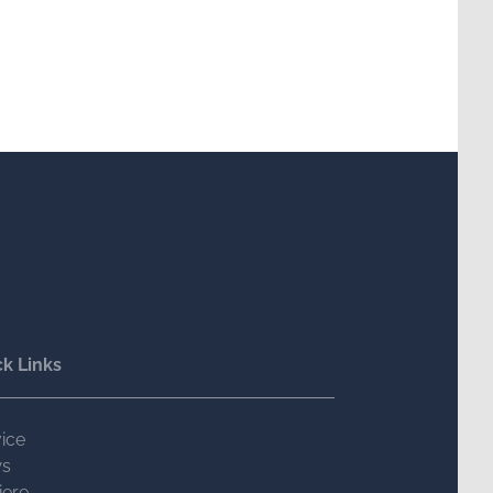
k Links
ice
s
iere